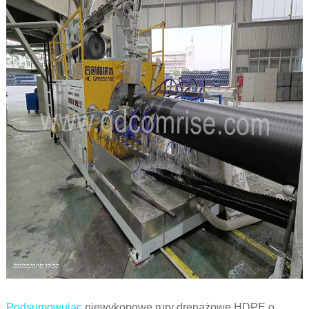
Podsumowując,
niewykopowe rury drenażowe HDPE o