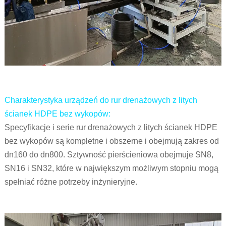
Charakterystyka urządzeń do rur drenażowych z litych
ścianek HDPE bez wykopów:
Specyfikacje i serie rur drenażowych z litych ścianek HDPE
bez wykopów są kompletne i obszerne i obejmują zakres od
dn160 do dn800. Sztywność pierścieniowa obejmuje SN8,
SN16 i SN32, które w największym możliwym stopniu mogą
spełniać różne potrzeby inżynieryjne.