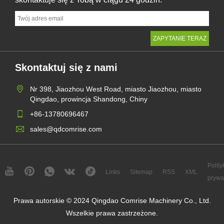
Skontaktuj się z nami
Nr 398, Jiaozhou West Road, miasto Jiaozhou, miasto
Qingdao, prowincja Shandong, Chiny
+86-13780696467
sales@qdcomrise.com
Polity
Links
Sitemap
RSS
XML
prywa
Prawa autorskie © 2024 Qingdao Comrise Machinery Co., Ltd.
Wszelkie prawa zastrzeżone.