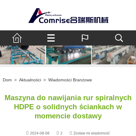
Dom
>
Aktualności
>
Wiadomości Branżowe
Maszyna do nawijania rur spiralnych
HDPE o solidnych ściankach w
momencie dostawy
2024-08-08
2
Zostaw mi wiadomość