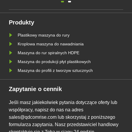
160 kW, podajnik suszący 800G,
HDPE moż
matrycę głowicy maszyny, matrycę
średnicy
sowi
rdzenia, tuleję kalibrującą, jeden 9-
1600 mm.
Produkty
a
metrowy podciśnieniowy zbiornik na
dostawy 
Plastikowy maszyna do rury
wodę oraz dwa 9-metrowe zbiorniki
jedną lin
na w......
dobrej obs
Kroplowa maszyna do nawadniania
Maszyna do rur spiralnych HDPE
Maszyna do produkcji płyt plastikowych
Maszyna do profili z tworzyw sztucznych
Zapytanie o cennik
Jeśli masz jakiekolwiek pytania dotyczące oferty lub
współpracy, napisz do nas na adres
sales@qdcomrise.com lub skorzystaj z poniższego
formularza zapytania. Nasz przedstawiciel handlowy
skontaktuje się z Tobą w ciągu 24 godzin.