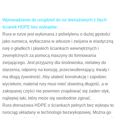
Wprowadzenie do urządzeń do rur drenażowych z litych
ścianek HDPE bez wykopów:
Rura w rurze jest wykonana z polietylenu o dużej gęstości
jako surowca, wytłaczana w arkusze i zwijana w elastyczną
rurę o gładkich i płaskich ściankach wewnętrznych i
zewnętrznych za pomocą maszyny do formowania
zwijającego. Jest przyjazny dla środowiska, niełatwy do
starzenia, odporny na korozję, przeciwutleniający, trwały i
ma długą żywotność. Aby ułatwić konstrukcję i zapobiec
wyciekom, materiał rury musi mieć dowolną długość, a w
zakopanej części nie powinien znajdować się żaden styk,
najlepiej taki, który może się swobodnie zginać.
Rura drenażowa HDPE o ściankach pełnych bez wykopu to
rurociąg układany w technologii bezwykopowej. Można go